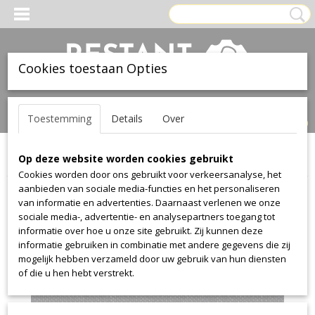
Cookies toestaan Opties
Inloggen
Registreren
UW WINKELWAGEN
Toestemming
Details
Over
Geen producten
(0)
Op deze website worden cookies gebruikt
Home
>
Stof
>
Kvadrat
>
Clara
>
Clara 388
Cookies worden door ons gebruikt voor verkeersanalyse, het
aanbieden van sociale media-functies en het personaliseren
van informatie en advertenties. Daarnaast verlenen we onze
sociale media-, advertentie- en analysepartners toegang tot
informatie over hoe u onze site gebruikt. Zij kunnen deze
informatie gebruiken in combinatie met andere gegevens die zij
mogelijk hebben verzameld door uw gebruik van hun diensten
of die u hen hebt verstrekt.