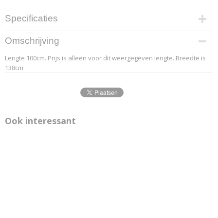
Specificaties
Productcode leverancier
Omschrijving
6.1
Lengte 100cm. Prijs is alleen voor dit weergegeven lengte. Breedte is
Afmetingen (l,b,h)
138cm.
100 x 138 x 0 cm
Ook interessant