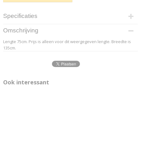
Specificaties
Productcode leverancier
Omschrijving
9.1
Lengte 75cm. Prijs is alleen voor dit weergegeven lengte. Breedte is
Afmetingen (l,b,h)
135cm.
75 x 135 x 0 cm
Ook interessant