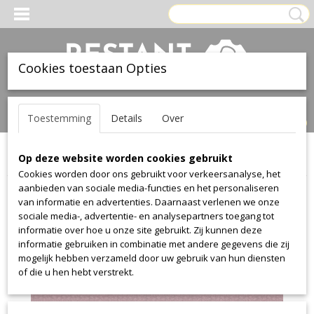
Cookies toestaan Opties
Inloggen
Registreren
UW WINKELWAGEN
Toestemming
Details
Over
Geen producten
(0)
Op deze website worden cookies gebruikt
Home
>
Stof
>
Kvadrat
>
Cava
>
Cava 662
Cookies worden door ons gebruikt voor verkeersanalyse, het
aanbieden van sociale media-functies en het personaliseren
van informatie en advertenties. Daarnaast verlenen we onze
sociale media-, advertentie- en analysepartners toegang tot
informatie over hoe u onze site gebruikt. Zij kunnen deze
informatie gebruiken in combinatie met andere gegevens die zij
mogelijk hebben verzameld door uw gebruik van hun diensten
of die u hen hebt verstrekt.