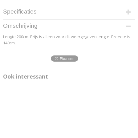
Specificaties
Productcode leverancier
Omschrijving
6.1
Lengte 200cm. Prijs is alleen voor dit weergegeven lengte. Breedte is
Afmetingen (l,b,h)
140cm.
200 x 140 x 0 cm
Ook interessant