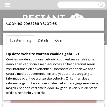
Cookies toestaan Opties
Inloggen
Registreren
UW WINKELWAGEN
Toestemming
Details
Over
Geen producten
(0)
Op deze website worden cookies gebruikt
Home
>
Stof
>
Kvadrat
>
Canvas
>
Canvas 644
Cookies worden door ons gebruikt voor verkeersanalyse, het
aanbieden van sociale media-functies en het personaliseren
van informatie en advertenties. Daarnaast verlenen we onze
sociale media-, advertentie- en analysepartners toegang tot
informatie over hoe u onze site gebruikt. Zij kunnen deze
informatie gebruiken in combinatie met andere gegevens die zij
mogelijk hebben verzameld door uw gebruik van hun diensten
of die u hen hebt verstrekt.