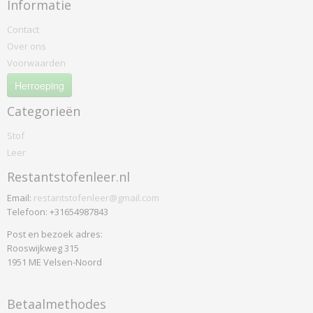
Informatie
Contact
Over ons
Voorwaarden
Herroeping
Categorieën
Stof
Leer
Restantstofenleer.nl
Email:
restantstofenleer@gmail.com
Telefoon: +31654987843
Post en bezoek adres:
Rooswijkweg 315
1951 ME Velsen-Noord
Betaalmethodes