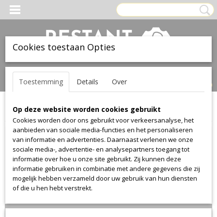
Cookies toestaan Opties
Inloggen
Registreren
UW WINKELWAGEN
Toestemming
Details
Over
Geen producten
(0)
Op deze website worden cookies gebruikt
Home
>
Stof
>
Kvadrat
>
Canvas
>
Canvas 296
Cookies worden door ons gebruikt voor verkeersanalyse, het
aanbieden van sociale media-functies en het personaliseren
van informatie en advertenties. Daarnaast verlenen we onze
sociale media-, advertentie- en analysepartners toegang tot
informatie over hoe u onze site gebruikt. Zij kunnen deze
informatie gebruiken in combinatie met andere gegevens die zij
mogelijk hebben verzameld door uw gebruik van hun diensten
of die u hen hebt verstrekt.
Lengte 230cm