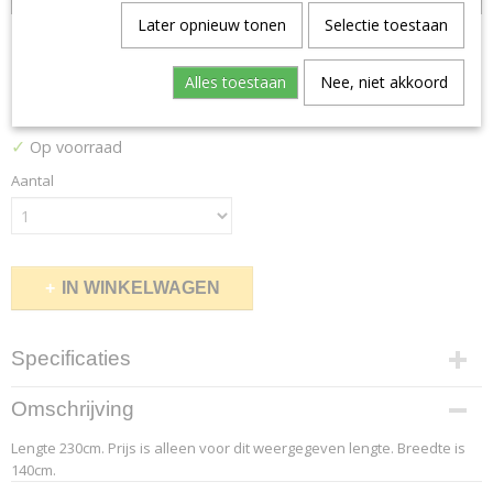
Later opnieuw tonen
Selectie toestaan
Canvas 296
Alles toestaan
Nee, niet akkoord
€ 138,00
(inclusief btw 21%)
✓
Op voorraad
Aantal
IN WINKELWAGEN
Specificaties
Productcode leverancier
Omschrijving
8.2
Lengte 230cm. Prijs is alleen voor dit weergegeven lengte. Breedte is
Afmetingen (l,b,h)
140cm.
230 x 140 x 0 cm