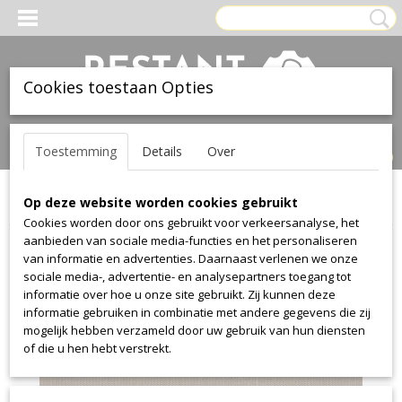
Cookies toestaan Opties
Inloggen
Registreren
UW WINKELWAGEN
Toestemming
Details
Over
Geen producten
(0)
Op deze website worden cookies gebruikt
Home
>
Stof
>
Kvadrat
>
Canvas
>
Canvas 254
Cookies worden door ons gebruikt voor verkeersanalyse, het
aanbieden van sociale media-functies en het personaliseren
van informatie en advertenties. Daarnaast verlenen we onze
sociale media-, advertentie- en analysepartners toegang tot
informatie over hoe u onze site gebruikt. Zij kunnen deze
informatie gebruiken in combinatie met andere gegevens die zij
mogelijk hebben verzameld door uw gebruik van hun diensten
of die u hen hebt verstrekt.