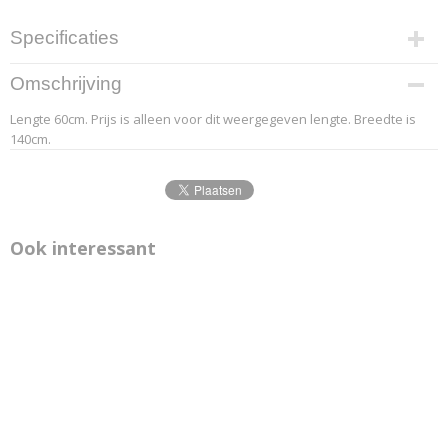
Specificaties
Productcode leverancier
Omschrijving
9.3
Lengte 60cm. Prijs is alleen voor dit weergegeven lengte. Breedte is
Afmetingen (l,b,h)
140cm.
60 x 140 x 0 cm
Ook interessant