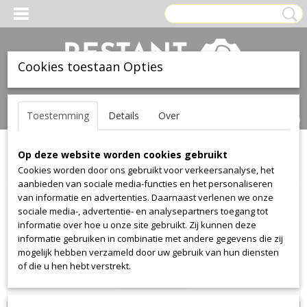
Cookies toestaan Opties
Inloggen
Registreren
UW WINKELWAGEN
Toestemming
Details
Over
Geen producten
(0)
Op deze website worden cookies gebruikt
Home
>
Stof
>
Kvadrat--maharam
>
Girard Stripe
>
Girard
Cookies worden door ons gebruikt voor verkeersanalyse, het
Stripe 1
aanbieden van sociale media-functies en het personaliseren
van informatie en advertenties. Daarnaast verlenen we onze
sociale media-, advertentie- en analysepartners toegang tot
informatie over hoe u onze site gebruikt. Zij kunnen deze
informatie gebruiken in combinatie met andere gegevens die zij
mogelijk hebben verzameld door uw gebruik van hun diensten
of die u hen hebt verstrekt.