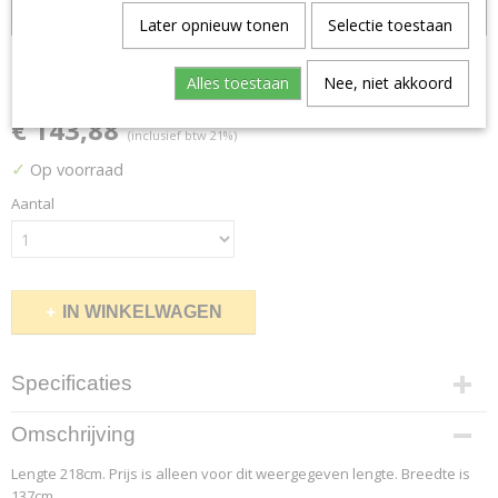
Lengte 218cm
Later opnieuw tonen
Selectie toestaan
Girard Stripe 1
Alles toestaan
Nee, niet akkoord
€ 143,88
(inclusief btw 21%)
✓
Op voorraad
Aantal
IN WINKELWAGEN
Specificaties
Productcode leverancier
Omschrijving
3.2
Lengte 218cm. Prijs is alleen voor dit weergegeven lengte. Breedte is
Afmetingen (l,b,h)
137cm.
218 x 137 x 0 cm