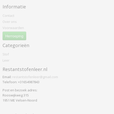
Informatie
Contact
Over ons
Voorwaarden
Herroeping
Categorieën
Stof
Leer
Restantstofenleer.nl
Email:
restantstofenleer@gmail.com
Telefoon: +31654987843
Post en bezoek adres:
Rooswijkweg 315
1951 ME Velsen-Noord