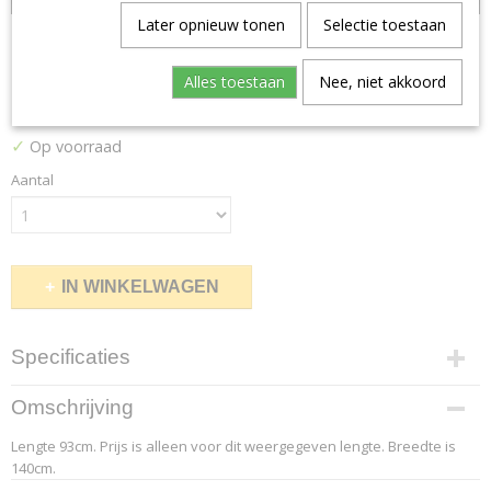
Later opnieuw tonen
Selectie toestaan
Dot 3
Alles toestaan
Nee, niet akkoord
€ 72,54
(inclusief btw 21%)
✓
Op voorraad
Aantal
IN WINKELWAGEN
Specificaties
Productcode leverancier
Omschrijving
3.2
Lengte 93cm. Prijs is alleen voor dit weergegeven lengte. Breedte is
Afmetingen (l,b,h)
140cm.
93 x 140 x 0 cm