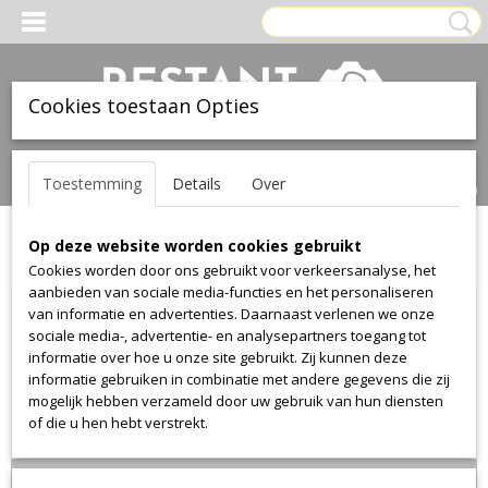
Cookies toestaan Opties
Inloggen
Registreren
UW WINKELWAGEN
Toestemming
Details
Over
Geen producten
(0)
Op deze website worden cookies gebruikt
Home
>
Stof
>
Kvadrat--febrik
>
Dot
>
Dot 3
Cookies worden door ons gebruikt voor verkeersanalyse, het
aanbieden van sociale media-functies en het personaliseren
van informatie en advertenties. Daarnaast verlenen we onze
sociale media-, advertentie- en analysepartners toegang tot
informatie over hoe u onze site gebruikt. Zij kunnen deze
informatie gebruiken in combinatie met andere gegevens die zij
mogelijk hebben verzameld door uw gebruik van hun diensten
of die u hen hebt verstrekt.
Lengte 93cm