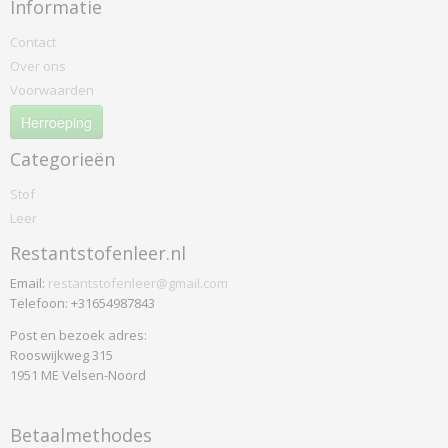
Informatie
Contact
Over ons
Voorwaarden
Herroeping
Categorieën
Stof
Leer
Restantstofenleer.nl
Email:
restantstofenleer@gmail.com
Telefoon: +31654987843
Post en bezoek adres:
Rooswijkweg 315
1951 ME Velsen-Noord
Betaalmethodes