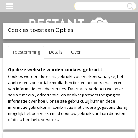
Cookies toestaan Opties
Inloggen
Registreren
UW WINKELWAGEN
Toestemming
Details
Over
Geen producten
(0)
Op deze website worden cookies gebruikt
Home
>
Stof
>
Gabriel
>
Oniro
>
Comfort Plus
>
Comfort Plus 26
Cookies worden door ons gebruikt voor verkeersanalyse, het
aanbieden van sociale media-functies en het personaliseren
van informatie en advertenties. Daarnaast verlenen we onze
sociale media-, advertentie- en analysepartners toegang tot
informatie over hoe u onze site gebruikt. Zij kunnen deze
informatie gebruiken in combinatie met andere gegevens die zij
mogelijk hebben verzameld door uw gebruik van hun diensten
of die u hen hebt verstrekt.
Lengte 280cm