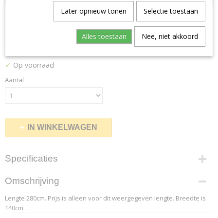
Later opnieuw tonen
Selectie toestaan
Comfort Plus 26
Alles toestaan
Nee, niet akkoord
€ 184,80
(inclusief btw 21%)
✓
Op voorraad
Aantal
IN WINKELWAGEN
Specificaties
Productcode leverancier
Omschrijving
9.2
Lengte 280cm. Prijs is alleen voor dit weergegeven lengte. Breedte is
Afmetingen (l,b,h)
140cm.
280 x 140 x 0 cm