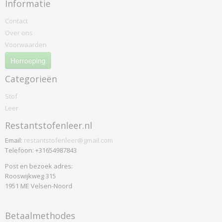
Informatie
Contact
Over ons
Voorwaarden
Herroeping
Categorieën
Stof
Leer
Restantstofenleer.nl
Email:
restantstofenleer@gmail.com
Telefoon: +31654987843
Post en bezoek adres:
Rooswijkweg 315
1951 ME Velsen-Noord
Betaalmethodes