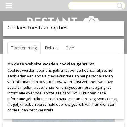
Cookies toestaan Opties
Inloggen
Registreren
UW WINKELWAGEN
Toestemming
Details
Over
Geen producten
(0)
Op deze website worden cookies gebruikt
Home
>
Stof
>
Camira
>
Blazer
>
Blazer Cuz1R
Cookies worden door ons gebruikt voor verkeersanalyse, het
aanbieden van sociale media-functies en het personaliseren
van informatie en advertenties. Daarnaast verlenen we onze
sociale media-, advertentie- en analysepartners toegang tot
informatie over hoe u onze site gebruikt. Zij kunnen deze
informatie gebruiken in combinatie met andere gegevens die zij
mogelijk hebben verzameld door uw gebruik van hun diensten
of die u hen hebt verstrekt.