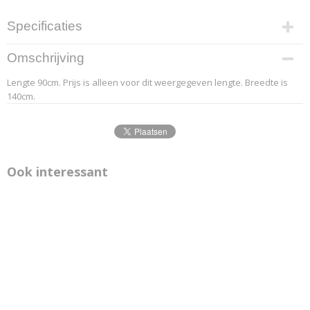
Specificaties
Productcode leverancier
Omschrijving
7.3
Lengte 90cm. Prijs is alleen voor dit weergegeven lengte. Breedte is
Afmetingen (l,b,h)
140cm.
90 x 140 x 0 cm
Ook interessant