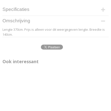
Specificaties
Productcode leverancier
Omschrijving
7.2
Lengte 370cm. Prijs is alleen voor dit weergegeven lengte. Breedte is
Afmetingen (l,b,h)
140cm.
370 x 140 x 0 cm
Ook interessant