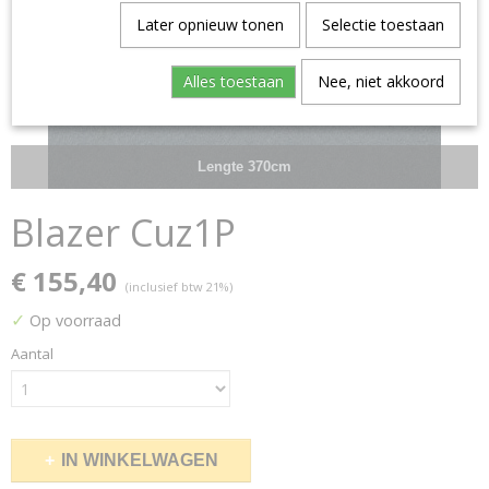
Later opnieuw tonen
Selectie toestaan
Alles toestaan
Nee, niet akkoord
Lengte 370cm
Blazer Cuz1P
€ 155,40
(inclusief btw 21%)
✓
Op voorraad
Aantal
IN WINKELWAGEN