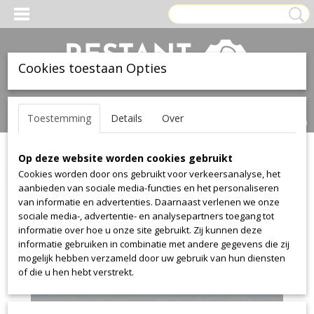
Cookies toestaan Opties
Inloggen
Registreren
UW WINKELWAGEN
Toestemming
Details
Over
Geen producten
(0)
Op deze website worden cookies gebruikt
Home
>
Stof
>
Camira
>
Blazer
>
Blazer Cuz1P
Cookies worden door ons gebruikt voor verkeersanalyse, het
aanbieden van sociale media-functies en het personaliseren
van informatie en advertenties. Daarnaast verlenen we onze
sociale media-, advertentie- en analysepartners toegang tot
informatie over hoe u onze site gebruikt. Zij kunnen deze
informatie gebruiken in combinatie met andere gegevens die zij
mogelijk hebben verzameld door uw gebruik van hun diensten
of die u hen hebt verstrekt.