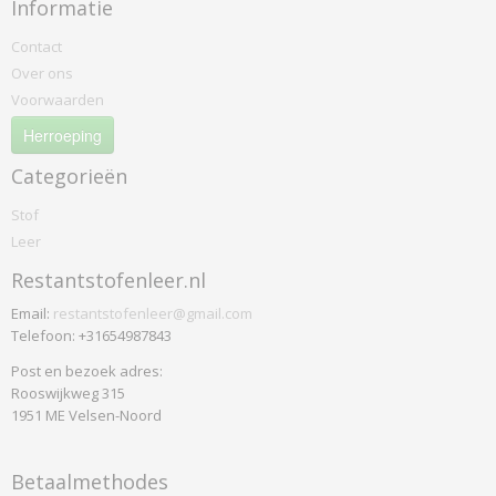
Informatie
Contact
Over ons
Voorwaarden
Herroeping
Categorieën
Stof
Leer
Restantstofenleer.nl
Email:
restantstofenleer@gmail.com
Telefoon: +31654987843
Post en bezoek adres:
Rooswijkweg 315
1951 ME Velsen-Noord
Betaalmethodes