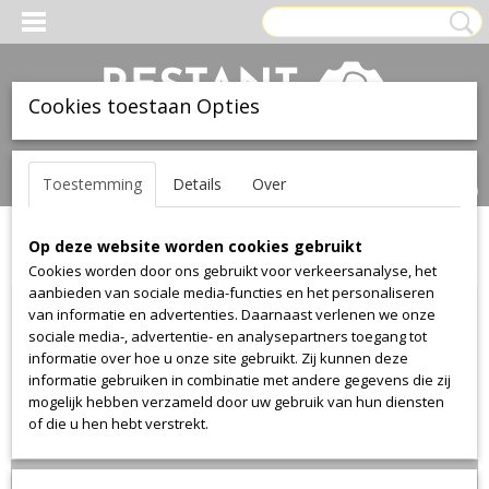
Cookies toestaan Opties
Inloggen
Registreren
UW WINKELWAGEN
Toestemming
Details
Over
Geen producten
(0)
Op deze website worden cookies gebruikt
Home
>
Stof
>
Alcantara
>
Alcantara 3232
Cookies worden door ons gebruikt voor verkeersanalyse, het
aanbieden van sociale media-functies en het personaliseren
van informatie en advertenties. Daarnaast verlenen we onze
sociale media-, advertentie- en analysepartners toegang tot
informatie over hoe u onze site gebruikt. Zij kunnen deze
informatie gebruiken in combinatie met andere gegevens die zij
mogelijk hebben verzameld door uw gebruik van hun diensten
of die u hen hebt verstrekt.
Lengte 89cm