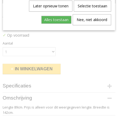
Later opnieuw tonen
Selectie toestaan
Alcantara 3232
Alles toestaan
Nee, niet akkoord
€ 58,74
(inclusief btw 21%)
✓
Op voorraad
Aantal
IN WINKELWAGEN
Specificaties
Productcode leverancier
Omschrijving
5.1
Lengte 89cm. Prijs is alleen voor dit weergegeven lengte. Breedte is
Afmetingen (l,b,h)
142cm.
89 x 142 x 0 cm