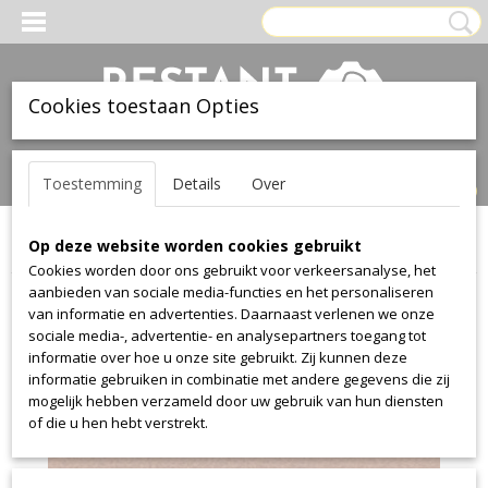
Cookies toestaan Opties
Inloggen
Registreren
UW WINKELWAGEN
Toestemming
Details
Over
Geen producten
(0)
Op deze website worden cookies gebruikt
Home
>
Leer
>
Ohmann
>
pure
>
pure 2406
Cookies worden door ons gebruikt voor verkeersanalyse, het
aanbieden van sociale media-functies en het personaliseren
van informatie en advertenties. Daarnaast verlenen we onze
sociale media-, advertentie- en analysepartners toegang tot
informatie over hoe u onze site gebruikt. Zij kunnen deze
informatie gebruiken in combinatie met andere gegevens die zij
mogelijk hebben verzameld door uw gebruik van hun diensten
of die u hen hebt verstrekt.