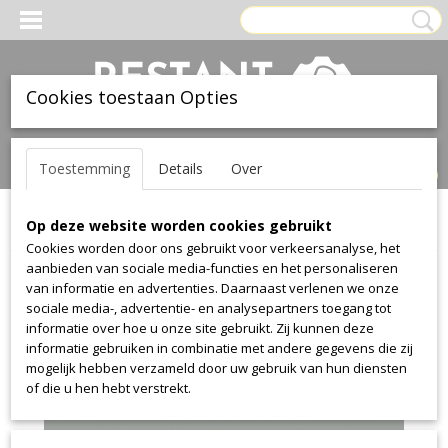
Cookies toestaan Opties
Inloggen
Registreren
UW WINKELWAGEN
Toestemming
Details
Over
Geen producten
(0)
Op deze website worden cookies gebruikt
Home
>
Leer
>
Ohmann
>
nano
>
nano 7202
Cookies worden door ons gebruikt voor verkeersanalyse, het
aanbieden van sociale media-functies en het personaliseren
van informatie en advertenties. Daarnaast verlenen we onze
sociale media-, advertentie- en analysepartners toegang tot
informatie over hoe u onze site gebruikt. Zij kunnen deze
informatie gebruiken in combinatie met andere gegevens die zij
mogelijk hebben verzameld door uw gebruik van hun diensten
of die u hen hebt verstrekt.