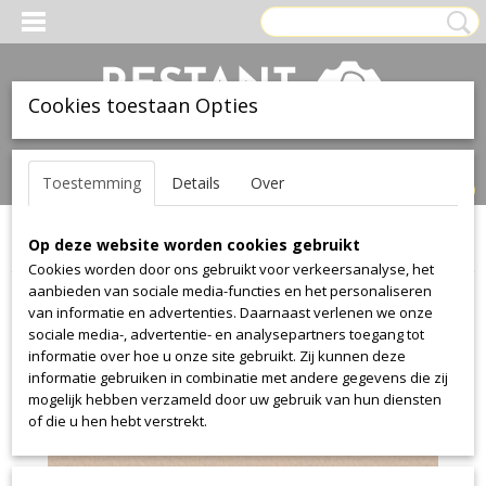
Cookies toestaan Opties
Inloggen
Registreren
UW WINKELWAGEN
Toestemming
Details
Over
Geen producten
(0)
Op deze website worden cookies gebruikt
Home
>
Leer
>
Ohmann
>
misto
>
misto 3399
Cookies worden door ons gebruikt voor verkeersanalyse, het
aanbieden van sociale media-functies en het personaliseren
van informatie en advertenties. Daarnaast verlenen we onze
sociale media-, advertentie- en analysepartners toegang tot
informatie over hoe u onze site gebruikt. Zij kunnen deze
informatie gebruiken in combinatie met andere gegevens die zij
mogelijk hebben verzameld door uw gebruik van hun diensten
of die u hen hebt verstrekt.