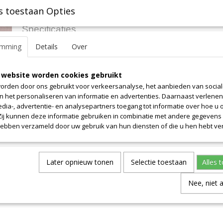
s toestaan Opties
Specificaties
emming
Details
Over
Productcode leverancier
20-3
Omschrijving
Oppervlak 0.5 m2. Let op! Prijs is alleen voor dit uniek stuk. Overg
 website worden cookies gebruikt
per definitie allemaal van onregelmatige vormen. Neem contact m
orden door ons gebruikt voor verkeersanalyse, het aanbieden van socia
informatie.
en het personaliseren van informatie en advertenties. Daarnaast verlene
edia-, advertentie- en analysepartners toegang tot informatie over hoe u 
 Zij kunnen deze informatie gebruiken in combinatie met andere gegevens d
hebben verzameld door uw gebruik van hun diensten of die u hen hebt ver
Later opnieuw tonen
Selectie toestaan
Alles 
Nee, niet 