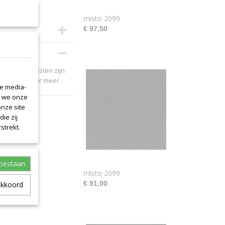
misto 2099
€ 97,50
ebleven leerresten zijn
et ons op voor meer
le media-
n we onze
onze site
ie zij
strekt.
toestaan
misto 2099
€ 91,00
akkoord