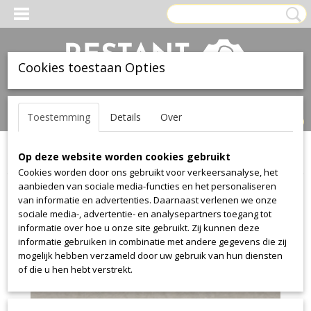
Cookies toestaan Opties
Inloggen
Registreren
UW WINKELWAGEN
Toestemming
Details
Over
Geen producten
(0)
Op deze website worden cookies gebruikt
Home
>
Leer
>
Ohmann
>
colorado
>
colorado 7401
Cookies worden door ons gebruikt voor verkeersanalyse, het
aanbieden van sociale media-functies en het personaliseren
van informatie en advertenties. Daarnaast verlenen we onze
sociale media-, advertentie- en analysepartners toegang tot
informatie over hoe u onze site gebruikt. Zij kunnen deze
informatie gebruiken in combinatie met andere gegevens die zij
mogelijk hebben verzameld door uw gebruik van hun diensten
of die u hen hebt verstrekt.