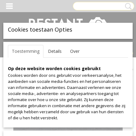
Cookies toestaan Opties
Inloggen
Registreren
UW WINKELWAGEN
Toestemming
Details
Over
Geen producten
(0)
Op deze website worden cookies gebruikt
Home
>
Leer
>
Ohmann
>
collection 1616
>
collection 1616 0500
Cookies worden door ons gebruikt voor verkeersanalyse, het
aanbieden van sociale media-functies en het personaliseren
van informatie en advertenties. Daarnaast verlenen we onze
sociale media-, advertentie- en analysepartners toegang tot
informatie over hoe u onze site gebruikt. Zij kunnen deze
informatie gebruiken in combinatie met andere gegevens die zij
mogelijk hebben verzameld door uw gebruik van hun diensten
of die u hen hebt verstrekt.