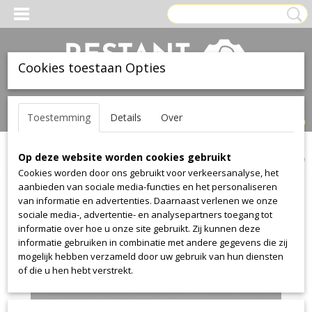
Cookies toestaan Opties
Inloggen
Registreren
UW WINKELWAGEN
Toestemming
Details
Over
Geen producten
(0)
Op deze website worden cookies gebruikt
Home
>
Leer
>
Ohmann
>
collection 1416
>
collection 1416 2250
Cookies worden door ons gebruikt voor verkeersanalyse, het
aanbieden van sociale media-functies en het personaliseren
van informatie en advertenties. Daarnaast verlenen we onze
sociale media-, advertentie- en analysepartners toegang tot
informatie over hoe u onze site gebruikt. Zij kunnen deze
informatie gebruiken in combinatie met andere gegevens die zij
mogelijk hebben verzameld door uw gebruik van hun diensten
of die u hen hebt verstrekt.