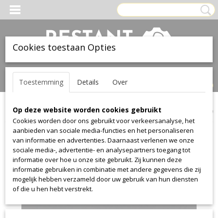
Cookies toestaan Opties
Inloggen
Registreren
UW WINKELWAGEN
Toestemming
Details
Over
Geen producten
(0)
Op deze website worden cookies gebruikt
Home
>
Leer
>
Ohmann
>
collection 1416
>
collection 1416 1200
Cookies worden door ons gebruikt voor verkeersanalyse, het
aanbieden van sociale media-functies en het personaliseren
van informatie en advertenties. Daarnaast verlenen we onze
sociale media-, advertentie- en analysepartners toegang tot
informatie over hoe u onze site gebruikt. Zij kunnen deze
informatie gebruiken in combinatie met andere gegevens die zij
mogelijk hebben verzameld door uw gebruik van hun diensten
of die u hen hebt verstrekt.