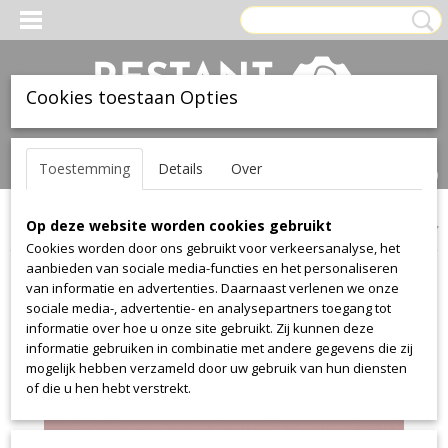
Cookies toestaan Opties
Inloggen
Registreren
UW WINKELWAGEN
Toestemming
Details
Over
Geen producten
(0)
Op deze website worden cookies gebruikt
Home
>
Leer
>
Ohmann
>
collection 1012
>
collection 1012 4607
Cookies worden door ons gebruikt voor verkeersanalyse, het
aanbieden van sociale media-functies en het personaliseren
van informatie en advertenties. Daarnaast verlenen we onze
sociale media-, advertentie- en analysepartners toegang tot
informatie over hoe u onze site gebruikt. Zij kunnen deze
informatie gebruiken in combinatie met andere gegevens die zij
mogelijk hebben verzameld door uw gebruik van hun diensten
of die u hen hebt verstrekt.