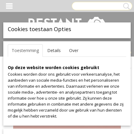
Cookies toestaan Opties
Inloggen
Registreren
UW WINKELWAGEN
Toestemming
Details
Over
Geen producten
(0)
Op deze website worden cookies gebruikt
Home
>
Leer
>
Ohmann
>
collection 1012
>
collection 1012 1562
Cookies worden door ons gebruikt voor verkeersanalyse, het
aanbieden van sociale media-functies en het personaliseren
van informatie en advertenties. Daarnaast verlenen we onze
sociale media-, advertentie- en analysepartners toegang tot
informatie over hoe u onze site gebruikt. Zij kunnen deze
informatie gebruiken in combinatie met andere gegevens die zij
mogelijk hebben verzameld door uw gebruik van hun diensten
of die u hen hebt verstrekt.