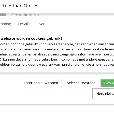
s toestaan Opties
Specificaties
emming
Details
Over
Productcode leverancier
20-3
Omschrijving
Oppervlak 0.6 m2. Let op! Prijs is alleen voor dit uniek stuk. Overg
 website worden cookies gebruikt
per definitie allemaal van onregelmatige vormen. Neem contact m
orden door ons gebruikt voor verkeersanalyse, het aanbieden van socia
informatie.
en het personaliseren van informatie en advertenties. Daarnaast verlene
edia-, advertentie- en analysepartners toegang tot informatie over hoe u 
 Zij kunnen deze informatie gebruiken in combinatie met andere gegevens d
hebben verzameld door uw gebruik van hun diensten of die u hen hebt ver
Later opnieuw tonen
Selectie toestaan
Alles 
Nee, niet 