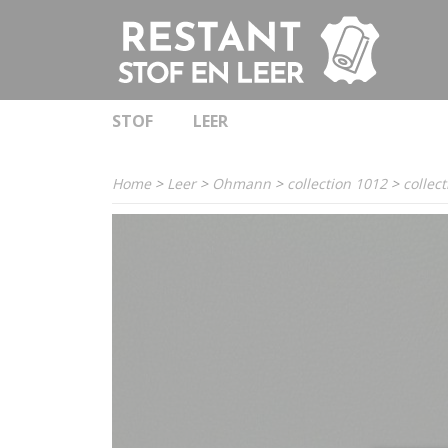
STOF
LEER
Home
>
Leer
>
Ohmann
>
collection 1012
>
collec