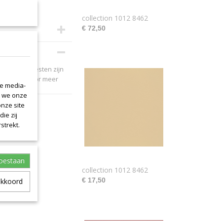
collection 1012 8462
€ 72,50
ebleven leerresten zijn
et ons op voor meer
le media-
n we onze
onze site
ie zij
strekt.
toestaan
collection 1012 8462
€ 17,50
akkoord