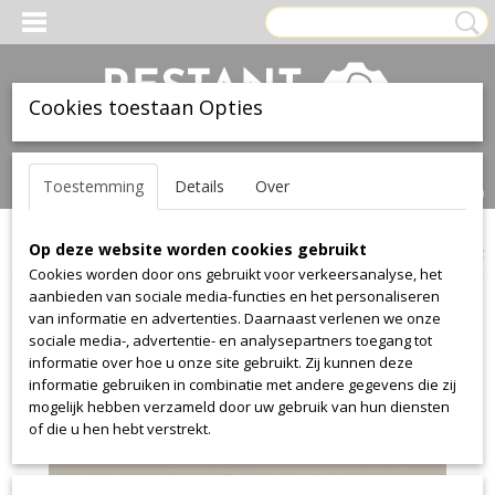
Cookies toestaan Opties
Inloggen
Registreren
UW WINKELWAGEN
Toestemming
Details
Over
Geen producten
(0)
Op deze website worden cookies gebruikt
Home
>
Leer
>
Ohmann
>
collection 1012
>
collection 1012 2334
Cookies worden door ons gebruikt voor verkeersanalyse, het
aanbieden van sociale media-functies en het personaliseren
van informatie en advertenties. Daarnaast verlenen we onze
sociale media-, advertentie- en analysepartners toegang tot
informatie over hoe u onze site gebruikt. Zij kunnen deze
informatie gebruiken in combinatie met andere gegevens die zij
mogelijk hebben verzameld door uw gebruik van hun diensten
of die u hen hebt verstrekt.