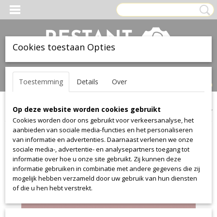
Cookies toestaan Opties
Inloggen
Registreren
UW WINKELWAGEN
Toestemming
Details
Over
Geen producten
(0)
Op deze website worden cookies gebruikt
Home
>
Leer
>
Ohmann
>
collection 1012
>
collection 1012 4607
Cookies worden door ons gebruikt voor verkeersanalyse, het
aanbieden van sociale media-functies en het personaliseren
van informatie en advertenties. Daarnaast verlenen we onze
sociale media-, advertentie- en analysepartners toegang tot
informatie over hoe u onze site gebruikt. Zij kunnen deze
informatie gebruiken in combinatie met andere gegevens die zij
mogelijk hebben verzameld door uw gebruik van hun diensten
of die u hen hebt verstrekt.