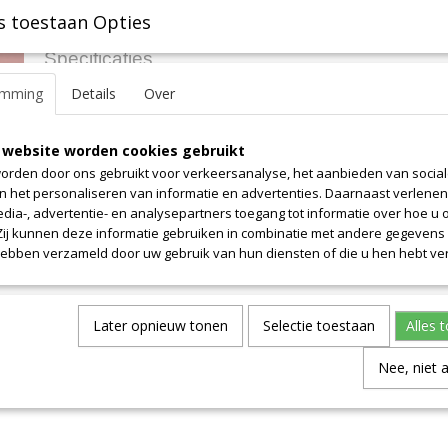
s toestaan Opties
Specificaties
emming
Details
Over
Productcode leverancier
1-5
Omschrijving
Oppervlak 0.5 m2. Let op! Prijs is alleen voor dit uniek stuk. Overg
 website worden cookies gebruikt
per definitie allemaal van onregelmatige vormen. Neem contact m
orden door ons gebruikt voor verkeersanalyse, het aanbieden van socia
informatie.
en het personaliseren van informatie en advertenties. Daarnaast verlene
edia-, advertentie- en analysepartners toegang tot informatie over hoe u 
 Zij kunnen deze informatie gebruiken in combinatie met andere gegevens d
hebben verzameld door uw gebruik van hun diensten of die u hen hebt ver
Later opnieuw tonen
Selectie toestaan
Alles 
Nee, niet 