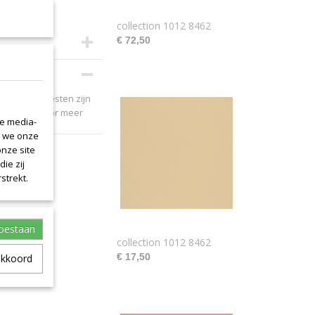
collection 1012 8462
€ 72,50
ebleven leerresten zijn
et ons op voor meer
le media-
n we onze
onze site
ie zij
strekt.
toestaan
collection 1012 8462
€ 17,50
akkoord