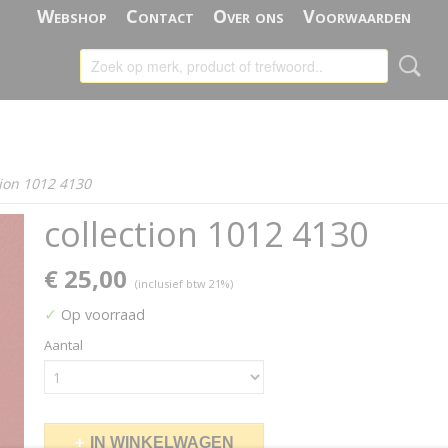
Webshop
Contact
Over ons
Voorwaarden
tion 1012 4130
collection 1012 4130
€ 25,00
(inclusief btw 21%)
✓
Op voorraad
Aantal
IN WINKELWAGEN