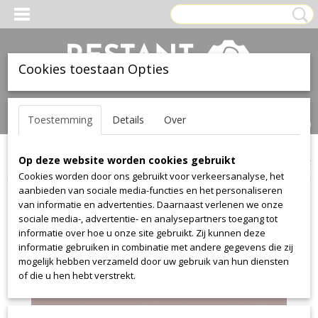
Cookies toestaan Opties
Inloggen
Registreren
UW WINKELWAGEN
Toestemming
Details
Over
Geen producten
(0)
Op deze website worden cookies gebruikt
Home
>
Leer
>
Ohmann
>
collection 1010
>
collection 1010 4315
Cookies worden door ons gebruikt voor verkeersanalyse, het
aanbieden van sociale media-functies en het personaliseren
van informatie en advertenties. Daarnaast verlenen we onze
sociale media-, advertentie- en analysepartners toegang tot
informatie over hoe u onze site gebruikt. Zij kunnen deze
informatie gebruiken in combinatie met andere gegevens die zij
mogelijk hebben verzameld door uw gebruik van hun diensten
of die u hen hebt verstrekt.