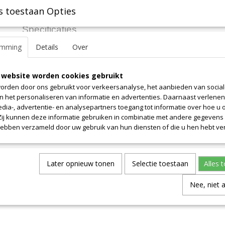
s toestaan Opties
Specificaties
emming
Details
Over
Productcode leverancier
20-1
Omschrijving
Oppervlak 0.6 m2. Let op! Prijs is alleen voor dit uniek stuk. Overg
 website worden cookies gebruikt
per definitie allemaal van onregelmatige vormen. Neem contact m
orden door ons gebruikt voor verkeersanalyse, het aanbieden van socia
informatie.
en het personaliseren van informatie en advertenties. Daarnaast verlene
edia-, advertentie- en analysepartners toegang tot informatie over hoe u 
 Zij kunnen deze informatie gebruiken in combinatie met andere gegevens d
hebben verzameld door uw gebruik van hun diensten of die u hen hebt ver
Later opnieuw tonen
Selectie toestaan
Alles 
Nee, niet 