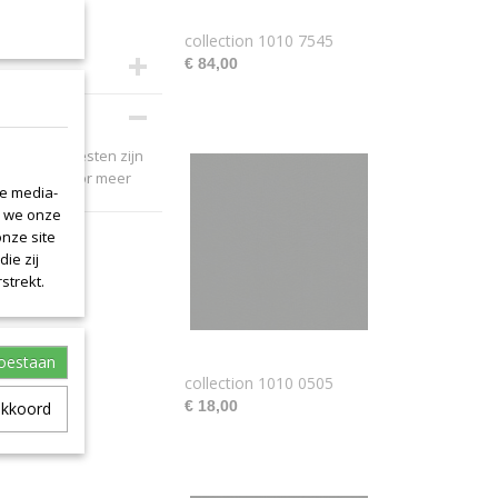
collection 1010 7545
€ 84,00
ebleven leerresten zijn
et ons op voor meer
le media-
n we onze
onze site
ie zij
strekt.
toestaan
collection 1010 0505
€ 18,00
akkoord