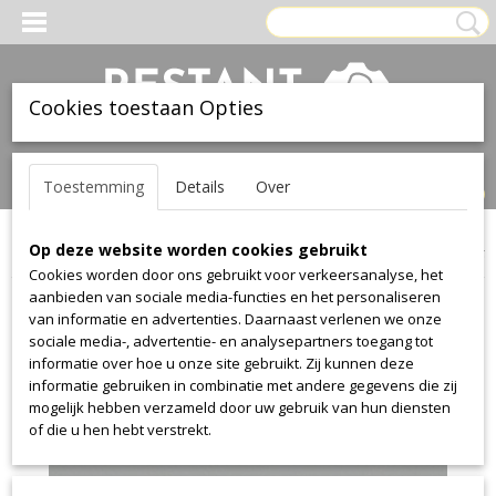
Cookies toestaan Opties
Inloggen
Registreren
UW WINKELWAGEN
Toestemming
Details
Over
Geen producten
(0)
Op deze website worden cookies gebruikt
Home
>
Leer
>
Ohmann
>
collection 1010
>
collection 1010 1155
Cookies worden door ons gebruikt voor verkeersanalyse, het
aanbieden van sociale media-functies en het personaliseren
van informatie en advertenties. Daarnaast verlenen we onze
sociale media-, advertentie- en analysepartners toegang tot
informatie over hoe u onze site gebruikt. Zij kunnen deze
informatie gebruiken in combinatie met andere gegevens die zij
mogelijk hebben verzameld door uw gebruik van hun diensten
of die u hen hebt verstrekt.