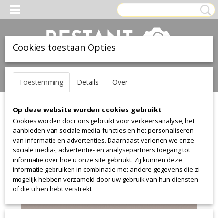
Cookies toestaan Opties
Inloggen
Registreren
UW WINKELWAGEN
Toestemming
Details
Over
Geen producten
(0)
Op deze website worden cookies gebruikt
Home
>
Leer
>
Ohmann
>
collection 1010
>
collection 1010 2795
Cookies worden door ons gebruikt voor verkeersanalyse, het
aanbieden van sociale media-functies en het personaliseren
van informatie en advertenties. Daarnaast verlenen we onze
sociale media-, advertentie- en analysepartners toegang tot
informatie over hoe u onze site gebruikt. Zij kunnen deze
informatie gebruiken in combinatie met andere gegevens die zij
mogelijk hebben verzameld door uw gebruik van hun diensten
of die u hen hebt verstrekt.