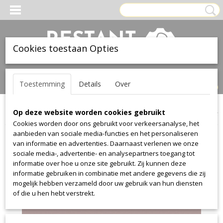
Cookies toestaan Opties
Inloggen
Registreren
UW WINKELWAGEN
Toestemming
Details
Over
Geen producten
(0)
Op deze website worden cookies gebruikt
Home
>
Leer
>
Ohmann
>
collection 1010
>
collection 1010 4315
Cookies worden door ons gebruikt voor verkeersanalyse, het
aanbieden van sociale media-functies en het personaliseren
van informatie en advertenties. Daarnaast verlenen we onze
sociale media-, advertentie- en analysepartners toegang tot
informatie over hoe u onze site gebruikt. Zij kunnen deze
informatie gebruiken in combinatie met andere gegevens die zij
mogelijk hebben verzameld door uw gebruik van hun diensten
of die u hen hebt verstrekt.