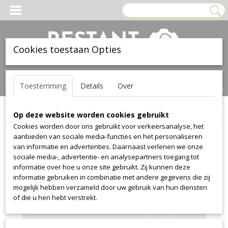
Cookies toestaan Opties
Inloggen
Registreren
UW WINKELWAGEN
Toestemming
Details
Over
Geen producten
(0)
Op deze website worden cookies gebruikt
Home
>
Leer
>
Ohmann
>
collection 1010
>
collection 1010 9975
Cookies worden door ons gebruikt voor verkeersanalyse, het
aanbieden van sociale media-functies en het personaliseren
van informatie en advertenties. Daarnaast verlenen we onze
sociale media-, advertentie- en analysepartners toegang tot
informatie over hoe u onze site gebruikt. Zij kunnen deze
informatie gebruiken in combinatie met andere gegevens die zij
mogelijk hebben verzameld door uw gebruik van hun diensten
of die u hen hebt verstrekt.