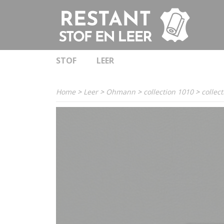
STOF
LEER
Home
>
Leer
>
Ohmann
>
collection 1010
>
collec