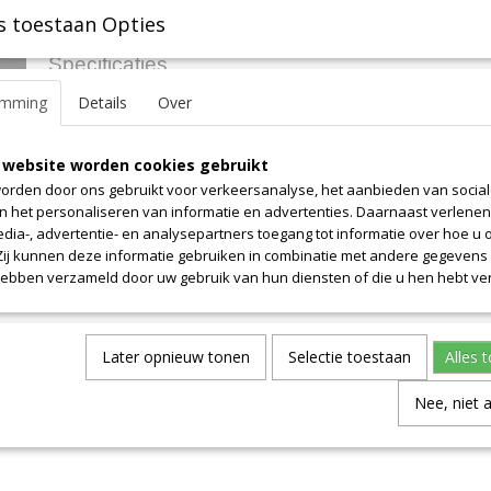
s toestaan Opties
Specificaties
emming
Details
Over
Productcode leverancier
1-5
Omschrijving
Oppervlak 1.2 m2. Let op! Prijs is alleen voor dit uniek stuk. Overg
 website worden cookies gebruikt
per definitie allemaal van onregelmatige vormen. Neem contact m
orden door ons gebruikt voor verkeersanalyse, het aanbieden van socia
informatie.
en het personaliseren van informatie en advertenties. Daarnaast verlene
edia-, advertentie- en analysepartners toegang tot informatie over hoe u 
 Zij kunnen deze informatie gebruiken in combinatie met andere gegevens d
hebben verzameld door uw gebruik van hun diensten of die u hen hebt ver
Later opnieuw tonen
Selectie toestaan
Alles 
Nee, niet 