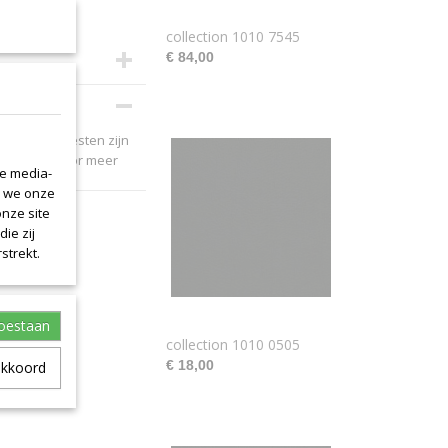
collection 1010 7545
€ 84,00
ebleven leerresten zijn
et ons op voor meer
le media-
n we onze
onze site
ie zij
strekt.
toestaan
collection 1010 0505
€ 18,00
akkoord