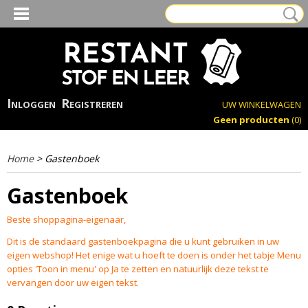
Inloggen
Registreren
UW WINKELWAGEN
Geen producten
(0)
Home
> Gastenboek
Gastenboek
Beste shoppagina-eigenaar,
Dit is de standaard gastenboekpagina die u kunt gebruiken in uw
eigen webshop! Het enige wat u hoeft te doen is onder het tabje Menu
opties 'Toon in menu' op Ja te zetten en natuurlijk deze tekst te
vervangen door uw eigen tekst.