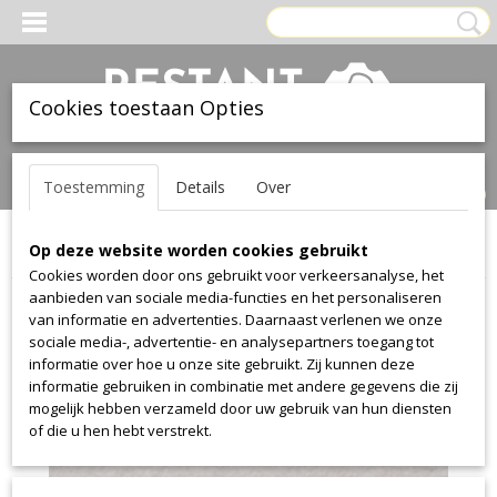
Cookies toestaan Opties
Inloggen
Registreren
UW WINKELWAGEN
Toestemming
Details
Over
Geen producten
(0)
Op deze website worden cookies gebruikt
Home
>
Leer
>
Ohmann
>
colorado
>
colorado 1601
Cookies worden door ons gebruikt voor verkeersanalyse, het
aanbieden van sociale media-functies en het personaliseren
van informatie en advertenties. Daarnaast verlenen we onze
sociale media-, advertentie- en analysepartners toegang tot
informatie over hoe u onze site gebruikt. Zij kunnen deze
informatie gebruiken in combinatie met andere gegevens die zij
mogelijk hebben verzameld door uw gebruik van hun diensten
of die u hen hebt verstrekt.